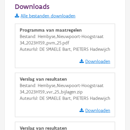
20 m
Downloads
Informatie Vlaanderen
Alle bestanden downloaden
i
Programma van maatregelen
Bestand: Hembyse_Nieuwpoort-Hoogstraat
34_2023H159_pvm_25.pdf
+
−
Auteur(s): DE SMAELE Bart, PIETERS Hadewijch
Downloaden
Verslag van resultaten
Bestand: Hembyse_Nieuwpoort-Hoogstraat
Basis Lagen
34_2023H159_vvr_25_bijlagen.zip
Auteur(s): DE SMAELE Bart, PIETERS Hadewijch
OSM-Basiskaart
Ortho
Downloaden
GRB-Basiskaart
Verslag van resultaten
GRB-Basiskaart in grijswaarden