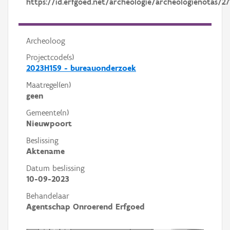
https://id.erfgoed.net/archeologie/archeologienotas/27
Archeoloog
Projectcode(s)
2023H159 - bureauonderzoek
Maatregel(en)
geen
Gemeente(n)
Nieuwpoort
Beslissing
Aktename
Datum beslissing
10-09-2023
Behandelaar
Agentschap Onroerend Erfgoed