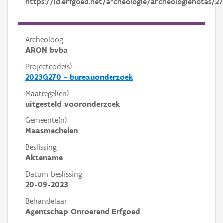
https://id.erfgoed.net/archeologie/archeologienotas/2
Archeoloog
ARON bvba
Projectcode(s)
2023G270 - bureauonderzoek
Maatregel(en)
uitgesteld vooronderzoek
Gemeente(n)
Maasmechelen
Beslissing
Aktename
Datum beslissing
20-09-2023
Behandelaar
Agentschap Onroerend Erfgoed