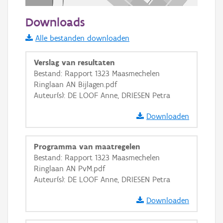
50 m
Downloads
Informatie Vlaanderen
Alle bestanden downloaden
i
Verslag van resultaten
Bestand: Rapport 1323 Maasmechelen
Ringlaan AN Bijlagen.pdf
+
−
Auteur(s): DE LOOF Anne, DRIESEN Petra
Downloaden
Programma van maatregelen
Bestand: Rapport 1323 Maasmechelen
Basis Lagen
Ringlaan AN PvM.pdf
Auteur(s): DE LOOF Anne, DRIESEN Petra
OSM-Basiskaart
Ortho
Downloaden
GRB-Basiskaart