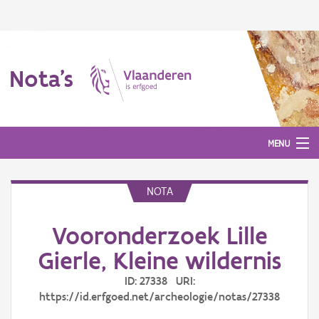
Nota's
MENU
NOTA
Nota's
Vooronderzoek Lille
Aanmelden
Gierle, Kleine wildernis
ID: 27338 URI:
https://id.erfgoed.net/archeologie/notas/27338