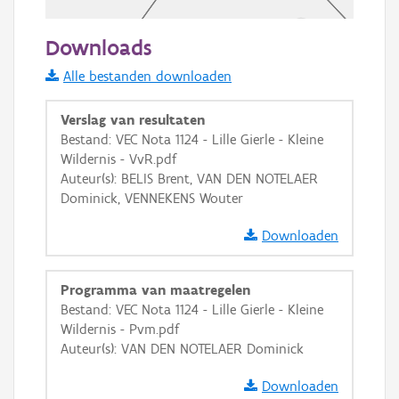
50 m
Downloads
Informatie Vlaanderen
Alle bestanden downloaden
i
Verslag van resultaten
Bestand: VEC Nota 1124 - Lille Gierle - Kleine
Wildernis - VvR.pdf
+
−
Auteur(s): BELIS Brent, VAN DEN NOTELAER
Dominick, VENNEKENS Wouter
Downloaden
Programma van maatregelen
Basis Lagen
Bestand: VEC Nota 1124 - Lille Gierle - Kleine
Wildernis - Pvm.pdf
OSM-Basiskaart
Auteur(s): VAN DEN NOTELAER Dominick
Ortho
Downloaden
GRB-Basiskaart