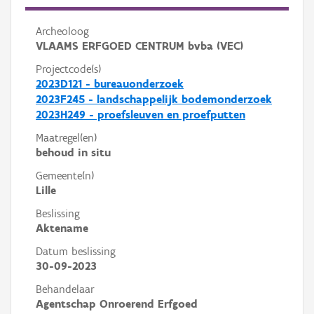
Archeoloog
VLAAMS ERFGOED CENTRUM bvba (VEC)
Projectcode(s)
2023D121 - bureauonderzoek
2023F245 - landschappelijk bodemonderzoek
2023H249 - proefsleuven en proefputten
Maatregel(en)
behoud in situ
Gemeente(n)
Lille
Beslissing
Aktename
Datum beslissing
30-09-2023
Behandelaar
Agentschap Onroerend Erfgoed