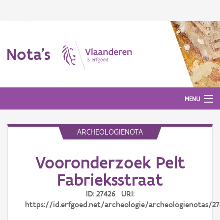
Nota's
MENU
ARCHEOLOGIENOTA
Nota's
Vooronderzoek Pelt
Aanmelden
Fabrieksstraat
ID: 27426 URI:
https://id.erfgoed.net/archeologie/archeologienotas/2