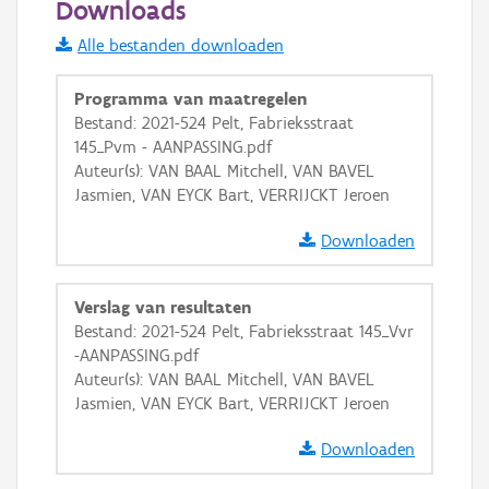
Downloads
Informatie Vlaanderen
Alle bestanden downloaden
i
Programma van maatregelen
Bestand: 2021-524 Pelt, Fabrieksstraat
145_Pvm - AANPASSING.pdf
+
−
Auteur(s): VAN BAAL Mitchell, VAN BAVEL
Jasmien, VAN EYCK Bart, VERRIJCKT Jeroen
Downloaden
Verslag van resultaten
Basis Lagen
Bestand: 2021-524 Pelt, Fabrieksstraat 145_Vvr
-AANPASSING.pdf
OSM-Basiskaart
Auteur(s): VAN BAAL Mitchell, VAN BAVEL
Ortho
Jasmien, VAN EYCK Bart, VERRIJCKT Jeroen
GRB-Basiskaart
Downloaden
GRB-Basiskaart in grijswaarden