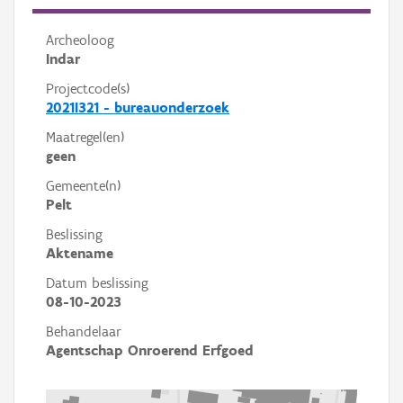
Archeoloog
Indar
Projectcode(s)
2021I321 - bureauonderzoek
Maatregel(en)
geen
Gemeente(n)
Pelt
Beslissing
Aktename
Datum beslissing
08-10-2023
Behandelaar
Agentschap Onroerend Erfgoed