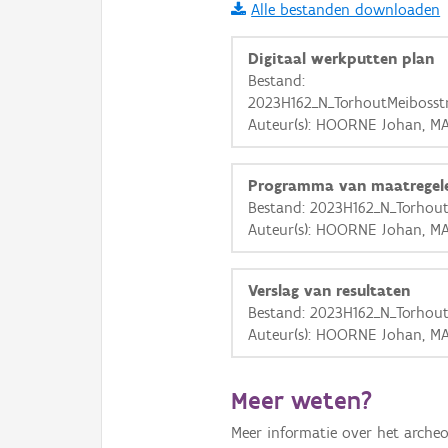
Alle bestanden downloaden
i
Digitaal werkputten plan
Bestand:
2023H162_N_TorhoutMeibosstr
+
−
Auteur(s): HOORNE Johan, MA
Programma van maatregel
Bestand: 2023H162_N_Torhou
Auteur(s): HOORNE Johan, MA
Basis Lagen
Verslag van resultaten
OSM-Basiskaart
Bestand: 2023H162_N_Torhout
Ortho
Auteur(s): HOORNE Johan, MA
GRB-Basiskaart
Meer weten?
GRB-Basiskaart in grijsw
Meer informatie over het archeo