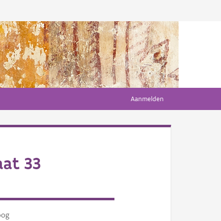
Aanmelden
aat 33
oog