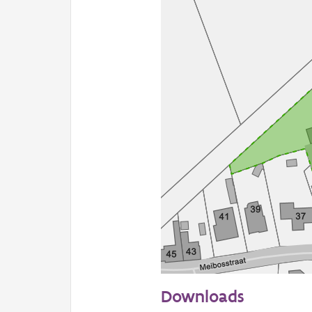
50 m
Downloads
Informatie Vlaanderen