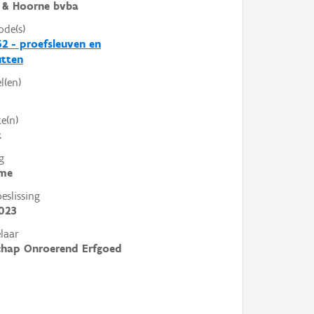
 & Hoorne bvba
ode(s)
2 - proefsleuven en
utten
l(en)
e(n)
t
g
me
slissing
023
laar
chap Onroerend Erfgoed