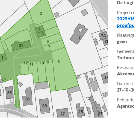
De Logi
Projectc
2023H16
proefp
Maatrege
geen
Gemeent
Torhou
Beslissin
Aktena
Datum be
27-10-2
Behande
Agents