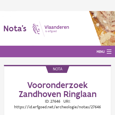
Nota's
MENU
NOTA
Nota's
Vooronderzoek
Aanmelden
Zandhoven Ringlaan
ID: 27646 URI:
https://id.erfgoed.net/archeologie/notas/27646