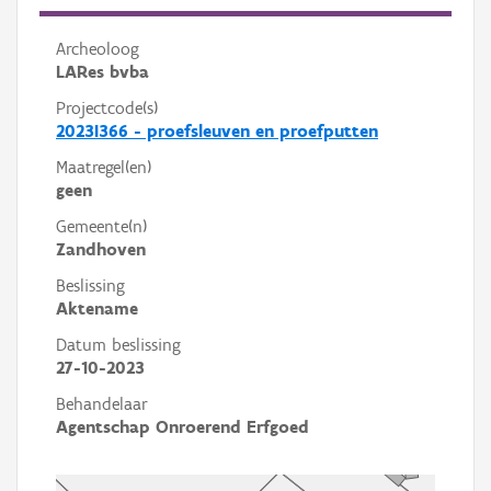
Archeoloog
LARes bvba
Projectcode(s)
2023I366 - proefsleuven en proefputten
Maatregel(en)
geen
Gemeente(n)
Zandhoven
Beslissing
Aktename
Datum beslissing
27-10-2023
Behandelaar
Agentschap Onroerend Erfgoed