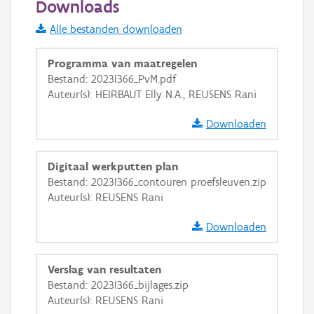
Downloads
Informatie Vlaanderen
Alle bestanden downloaden
i
Programma van maatregelen
Bestand: 2023I366_PvM.pdf
Auteur(s): HEIRBAUT Elly N.A., REUSENS Rani
+
−
Downloaden
Digitaal werkputten plan
Bestand: 2023I366_contouren proefsleuven.zip
Auteur(s): REUSENS Rani
Basis Lagen
Downloaden
OSM-Basiskaart
Ortho
Verslag van resultaten
GRB-Basiskaart
Bestand: 2023I366_bijlages.zip
Auteur(s): REUSENS Rani
GRB-Basiskaart in grijswaarden