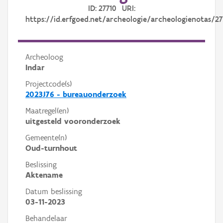
ID: 27710 URI:
https://id.erfgoed.net/archeologie/archeologienotas/27
Archeoloog
Indar
Projectcode(s)
2023J76 - bureauonderzoek
Maatregel(en)
uitgesteld vooronderzoek
Gemeente(n)
Oud-turnhout
Beslissing
Aktename
Datum beslissing
03-11-2023
Behandelaar