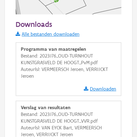
50 m
Downloads
Informatie Vlaanderen
Alle bestanden downloaden
i
Programma van maatregelen
Bestand: 2023J76_OUD-TURNHOUT
KUNSTGRASVELD DE HOOGT_PvM.pdf
+
−
Auteur(s): VERMEERSCH Jeroen, VERRIJCKT
Jeroen
Downloaden
Verslag van resultaten
Basis Lagen
Bestand: 2023J76_OUD-TURNHOUT
KUNSTGRASVELD DE HOOGT_VVR.pdf
OSM-Basiskaart
Auteur(s): VAN EYCK Bart, VERMEERSCH
Ortho
Jeroen, VERRIJCKT Jeroen