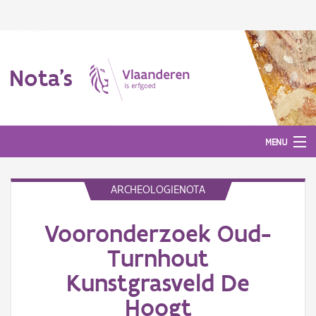
Nota's
MENU
ARCHEOLOGIENOTA
Nota's
Vooronderzoek Oud-
Aanmelden
Turnhout
Kunstgrasveld De
Hoogt