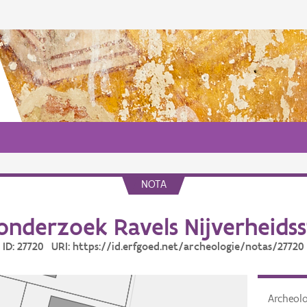
NOTA
onderzoek Ravels Nijverheidss
ID: 27720 URI: https://id.erfgoed.net/archeologie/notas/27720
Archeol