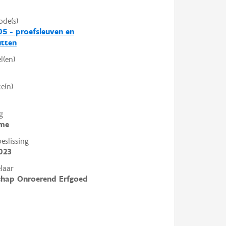
ode(s)
5 - proefsleuven en
utten
l(en)
e(n)
g
me
slissing
023
laar
chap Onroerend Erfgoed