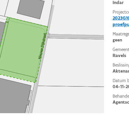
Indar
Projectc
2023G10
proefp
Maatrege
geen
Gemeent
Ravels
Beslissin
Aktena
Datum be
04-11-2
Behande
Agents