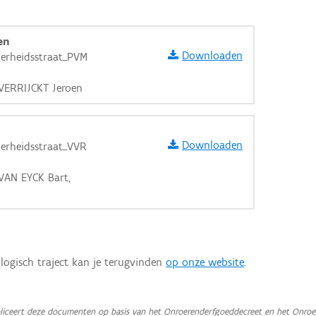
en
Downloaden
verheidsstraat_PVM
 VERRIJCKT Jeroen
Downloaden
verheidsstraat_VVR
 VAN EYCK Bart,
logisch traject kan je terugvinden
op onze website
.
aarden
iceert deze documenten op basis van het Onroerenderfgoeddecreet en het Onroer