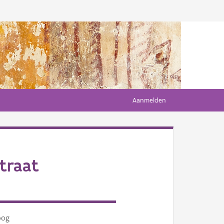
Aanmelden
traat
oog