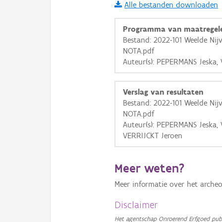
Alle bestanden downloaden
i
Programma van maatregel
Bestand: 2022-101 Weelde Nij
NOTA.pdf
+
−
Auteur(s): PEPERMANS Jeska,
Verslag van resultaten
Bestand: 2022-101 Weelde Nij
NOTA.pdf
Auteur(s): PEPERMANS Jeska,
Basis Lagen
VERRIJCKT Jeroen
OSM-Basiskaart
Ortho
Meer weten?
GRB-Basiskaart
Meer informatie over het archeo
GRB-Basiskaart in grijsw
Disclaimer
Het agentschap Onroerend Erfgoed publ