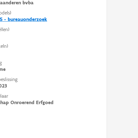
laanderen bvba
ode(s)
5 - bureauonderzoek
l(en)
e(n)
g
me
slissing
023
laar
chap Onroerend Erfgoed