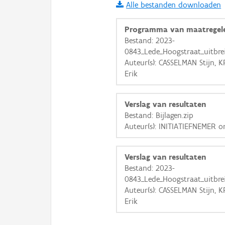
Alle bestanden downloaden
i
Programma van maatregel
Bestand: 2023-
0843_Lede_Hoogstraat_uitbre
+
−
Auteur(s): CASSELMAN Stijn, 
Erik
Verslag van resultaten
Bestand: Bijlagen.zip
Auteur(s): INITIATIEFNEMER 
Basis Lagen
OSM-Basiskaart
Verslag van resultaten
Ortho
Bestand: 2023-
0843_Lede_Hoogstraat_uitbre
GRB-Basiskaart
Auteur(s): CASSELMAN Stijn, 
GRB-Basiskaart in grijsw
Erik