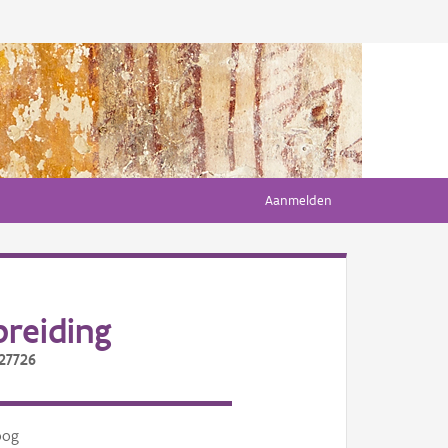
Aanmelden
reiding
/27726
oog