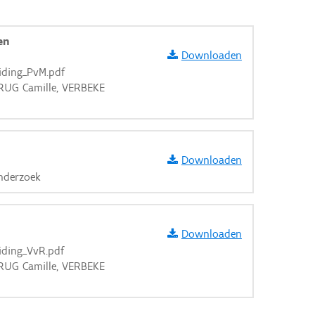
en
Downloaden
iding_PvM.pdf
KRUG Camille, VERBEKE
Downloaden
onderzoek
Downloaden
iding_VvR.pdf
KRUG Camille, VERBEKE
aarden