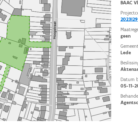
BAAC V
Projectc
2023I29
Maatrege
geen
Gemeent
Lede
Beslissin
Aktena
Datum be
05-11-2
Behande
Agents