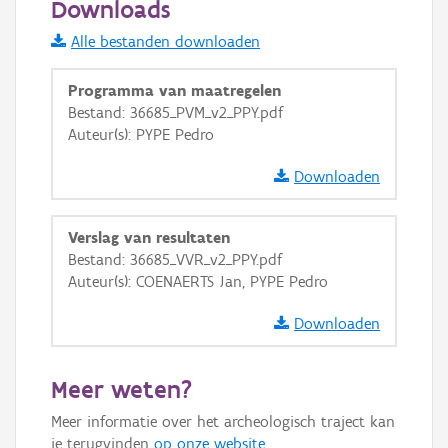
Downloads
Informatie Vlaanderen
Alle bestanden downloaden
i
Programma van maatregelen
Bestand: 36685_PVM_v2_PPY.pdf
Auteur(s): PYPE Pedro
+
−
Downloaden
Verslag van resultaten
Bestand: 36685_VVR_v2_PPY.pdf
Auteur(s): COENAERTS Jan, PYPE Pedro
Basis Lagen
Downloaden
OSM-Basiskaart
Ortho
Meer weten?
GRB-Basiskaart
Meer informatie over het archeologisch traject kan
GRB-Basiskaart in grijswaarden
je terugvinden
op onze website
.