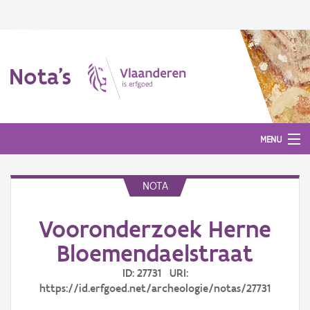
Nota's
MENU
NOTA
Nota's
Vooronderzoek Herne
Aanmelden
Bloemendaelstraat
ID: 27731 URI:
https://id.erfgoed.net/archeologie/notas/27731