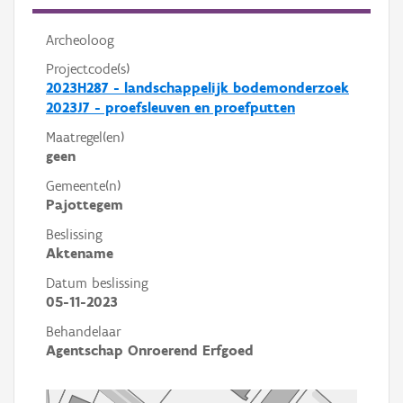
Archeoloog
Projectcode(s)
2023H287 - landschappelijk bodemonderzoek
2023J7 - proefsleuven en proefputten
Maatregel(en)
geen
Gemeente(n)
Pajottegem
Beslissing
Aktename
Datum beslissing
05-11-2023
Behandelaar
Agentschap Onroerend Erfgoed