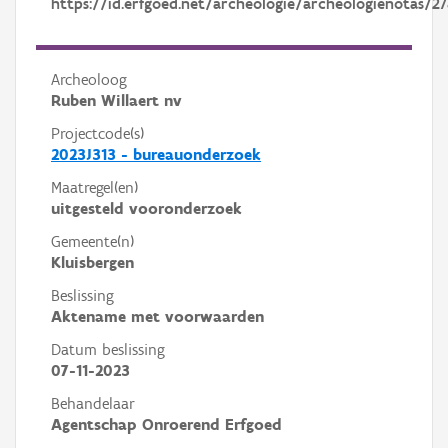
https://id.erfgoed.net/archeologie/archeologienotas/2
Archeoloog
Ruben Willaert nv
Projectcode(s)
2023J313 - bureauonderzoek
Maatregel(en)
uitgesteld vooronderzoek
Gemeente(n)
Kluisbergen
Beslissing
Aktename met voorwaarden
Datum beslissing
07-11-2023
Behandelaar
Agentschap Onroerend Erfgoed