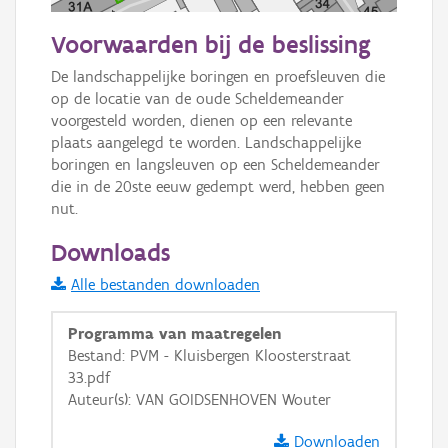
50 m
Voorwaarden bij de beslissing
Informatie Vlaanderen
De landschappelijke boringen en proefsleuven die 
op de locatie van de oude Scheldemeander 
i
voorgesteld worden, dienen op een relevante 
plaats aangelegd te worden. Landschappelijke 
boringen en langsleuven op een Scheldemeander 
+
−
die in de 20ste eeuw gedempt werd, hebben geen 
nut.
Downloads
Alle bestanden downloaden
Basis Lagen
Programma van maatregelen
Bestand: PVM - Kluisbergen Kloosterstraat
OSM-Basiskaart
33.pdf
Auteur(s): VAN GOIDSENHOVEN Wouter
Ortho
GRB-Basiskaart
Downloaden