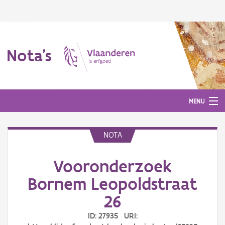
Nota's
MENU
NOTA
Nota's
Vooronderzoek
Aanmelden
Bornem Leopoldstraat
26
ID: 27935 URI: