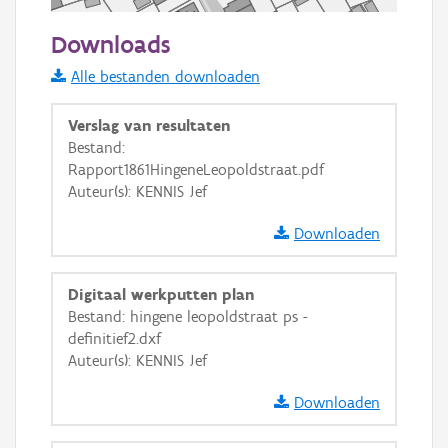
50 m
Downloads
Informatie Vlaanderen
Alle bestanden downloaden
i
Verslag van resultaten
Bestand:
Rapport1861HingeneLeopoldstraat.pdf
+
−
Auteur(s): KENNIS Jef
Downloaden
Digitaal werkputten plan
Bestand: hingene leopoldstraat ps -
Basis Lagen
definitief2.dxf
Auteur(s): KENNIS Jef
OSM-Basiskaart
Ortho
Downloaden
GRB-Basiskaart