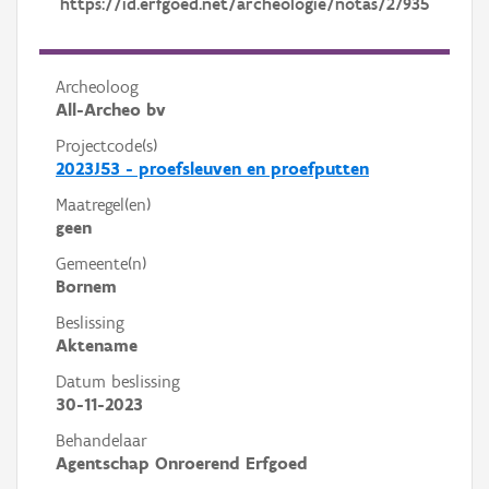
https://id.erfgoed.net/archeologie/notas/27935
Archeoloog
All-Archeo bv
Projectcode(s)
2023J53 - proefsleuven en proefputten
Maatregel(en)
geen
Gemeente(n)
Bornem
Beslissing
Aktename
Datum beslissing
30-11-2023
Behandelaar
Agentschap Onroerend Erfgoed