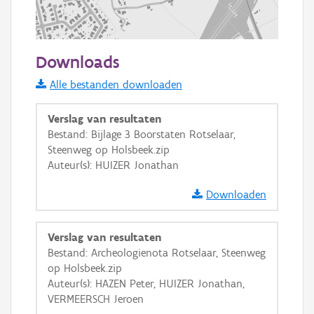
200 m
Downloads
Informatie Vlaanderen
Alle bestanden downloaden
i
Verslag van resultaten
Bestand: Bijlage 3 Boorstaten Rotselaar,
Steenweg op Holsbeek.zip
+
−
Auteur(s): HUIZER Jonathan
Downloaden
Verslag van resultaten
Bestand: Archeologienota Rotselaar, Steenweg
Basis Lagen
op Holsbeek.zip
Auteur(s): HAZEN Peter, HUIZER Jonathan,
OSM-Basiskaart
VERMEERSCH Jeroen
Ortho