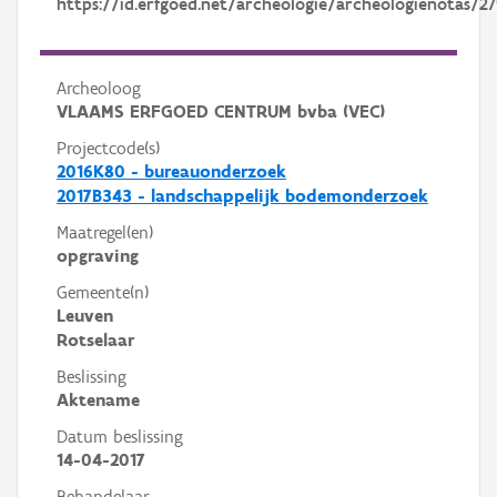
https://id.erfgoed.net/archeologie/archeologienotas/2
Archeoloog
VLAAMS ERFGOED CENTRUM bvba (VEC)
Projectcode(s)
2016K80 - bureauonderzoek
2017B343 - landschappelijk bodemonderzoek
Maatregel(en)
opgraving
Gemeente(n)
Leuven
Rotselaar
Beslissing
Aktename
Datum beslissing
14-04-2017
Behandelaar