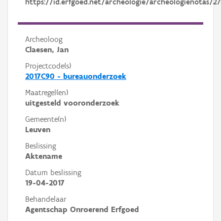
https://id.erfgoed.net/archeologie/archeologienotas/2
Archeoloog
Claesen, Jan
Projectcode(s)
2017C90 - bureauonderzoek
Maatregel(en)
uitgesteld vooronderzoek
Gemeente(n)
Leuven
Beslissing
Aktename
Datum beslissing
19-04-2017
Behandelaar
Agentschap Onroerend Erfgoed