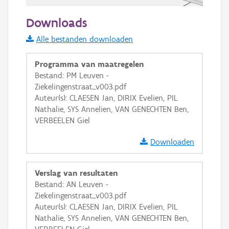
50 m
Downloads
Informatie Vlaanderen
Alle bestanden downloaden
i
Programma van maatregelen
Bestand: PM Leuven -
Ziekelingenstraat_v003.pdf
+
−
Auteur(s): CLAESEN Jan, DIRIX Evelien, PIL
Nathalie, SYS Annelien, VAN GENECHTEN Ben,
VERBEELEN Giel
Downloaden
Basis Lagen
Verslag van resultaten
Bestand: AN Leuven -
OSM-Basiskaart
Ziekelingenstraat_v003.pdf
Ortho
Auteur(s): CLAESEN Jan, DIRIX Evelien, PIL
Nathalie, SYS Annelien, VAN GENECHTEN Ben,
GRB-Basiskaart