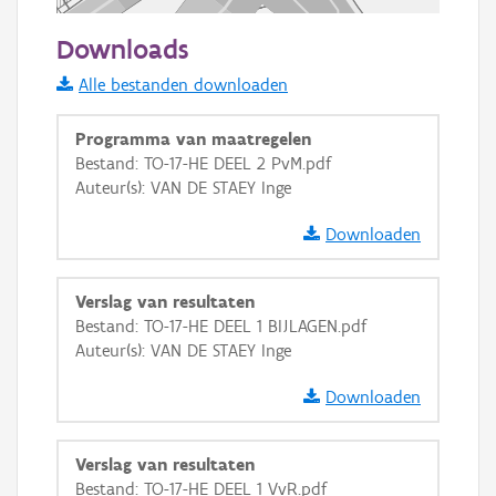
50 m
Downloads
Informatie Vlaanderen
Alle bestanden downloaden
i
Programma van maatregelen
Bestand: TO-17-HE DEEL 2 PvM.pdf
Auteur(s): VAN DE STAEY Inge
+
−
Downloaden
Verslag van resultaten
Bestand: TO-17-HE DEEL 1 BIJLAGEN.pdf
Auteur(s): VAN DE STAEY Inge
Basis Lagen
Downloaden
OSM-Basiskaart
Ortho
Verslag van resultaten
GRB-Basiskaart
Bestand: TO-17-HE DEEL 1 VvR.pdf