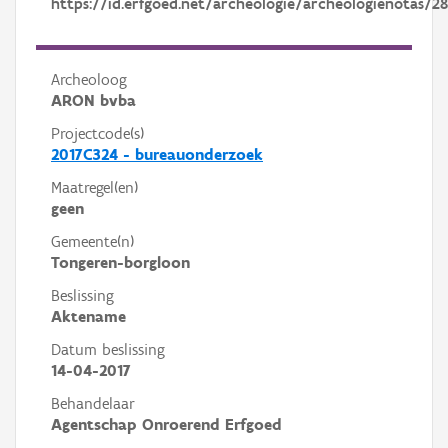
https://id.erfgoed.net/archeologie/archeologienotas/2
Archeoloog
ARON bvba
Projectcode(s)
2017C324 - bureauonderzoek
Maatregel(en)
geen
Gemeente(n)
Tongeren-borgloon
Beslissing
Aktename
Datum beslissing
14-04-2017
Behandelaar
Agentschap Onroerend Erfgoed