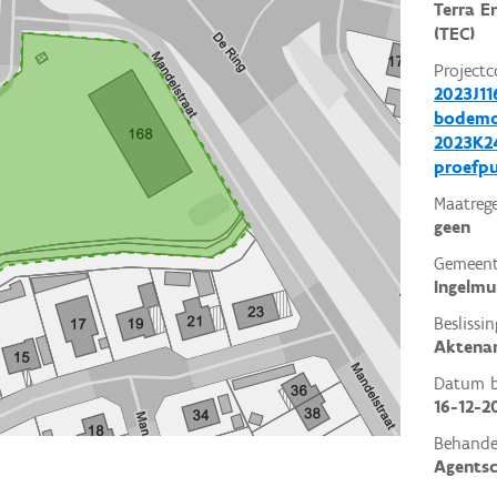
Terra E
(TEC)
Projectc
2023J11
bodemo
2023K24
proefp
Maatrege
geen
Gemeent
Ingelmu
Beslissin
Aktena
Datum be
16-12-2
Behande
Agents