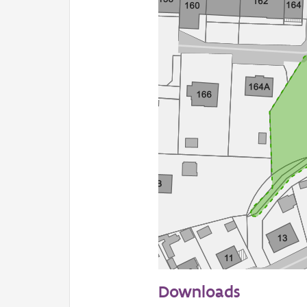
50 m
Downloads
Informatie Vlaanderen