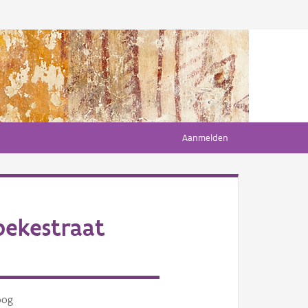
Aanmelden
bekestraat
oog