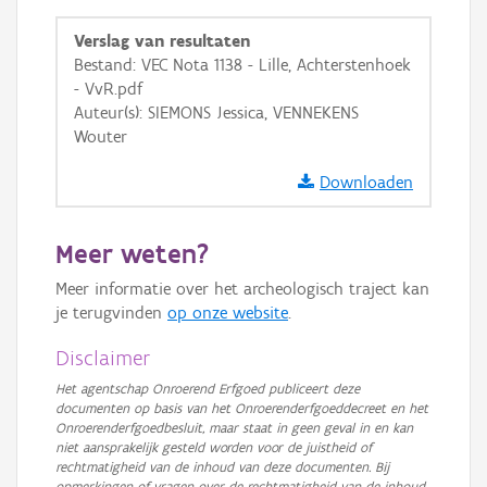
GRB-Basiskaart
Verslag van resultaten
Bestand: VEC Nota 1138 - Lille, Achterstenhoek
GRB-Basiskaart in grijswaarden
- VvR.pdf
Auteur(s): SIEMONS Jessica, VENNEKENS
Wouter
Downloaden
Meer weten?
Meer informatie over het archeologisch traject kan
je terugvinden
op onze website
.
Disclaimer
Het agentschap Onroerend Erfgoed publiceert deze
documenten op basis van het Onroerenderfgoeddecreet en het
Onroerenderfgoedbesluit, maar staat in geen geval in en kan
niet aansprakelijk gesteld worden voor de juistheid of
rechtmatigheid van de inhoud van deze documenten. Bij
opmerkingen of vragen over de rechtmatigheid van de inhoud