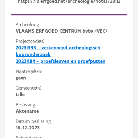
https://id.erfgoed.net/archeologie/notas/28112
Archeoloog
VLAAMS ERFGOED CENTRUM bvba (VEC)
Projectcode(s)
2023I333 - verkennend archeologisch
booronderzoek
2023K84 - proefsleuven en proefputten
Maatregel(en)
geen
Gemeente(n)
Lille
Beslissing
Aktename
Datum beslissing
16-12-2023
Behandelaar