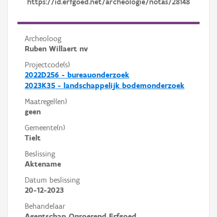
https://id.erfgoed.net/archeologie/notas/28148
Archeoloog
Ruben Willaert nv
Projectcode(s)
2022D256 - bureauonderzoek
2023K35 - landschappelijk bodemonderzoek
Maatregel(en)
geen
Gemeente(n)
Tielt
Beslissing
Aktename
Datum beslissing
20-12-2023
Behandelaar
Agentschap Onroerend Erfgoed