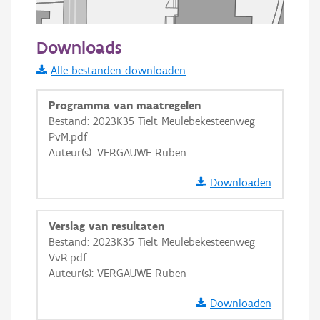
50 m
Downloads
Informatie Vlaanderen
Alle bestanden downloaden
i
Programma van maatregelen
Bestand: 2023K35 Tielt Meulebekesteenweg
PvM.pdf
+
−
Auteur(s): VERGAUWE Ruben
Downloaden
Verslag van resultaten
Bestand: 2023K35 Tielt Meulebekesteenweg
Basis Lagen
VvR.pdf
Auteur(s): VERGAUWE Ruben
OSM-Basiskaart
Ortho
Downloaden