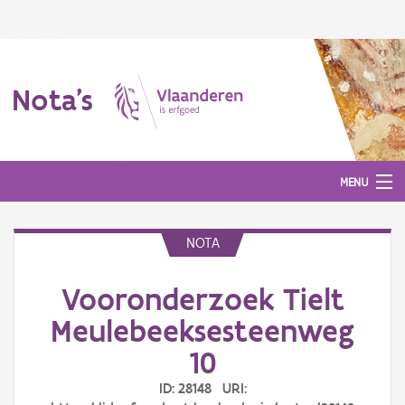
Nota's
MENU
NOTA
Nota's
Vooronderzoek Tielt
Aanmelden
Meulebeeksesteenweg
10
ID: 28148 URI: