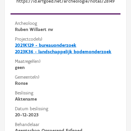
https://id.erfgoed.net/archeologie/notas/28149
Archeoloog
Ruben Willaert nv
Projectcode(s)
2021K129 - bureauonderzoek
2023K36 - landschappelijk bodemonderzoek
Maatregel(en)
geen
Gemeente(n)
Ronse
Beslissing
Aktename
Datum beslissing
20-12-2023
Behandelaar
Agentschap Onroerend Erfgoed