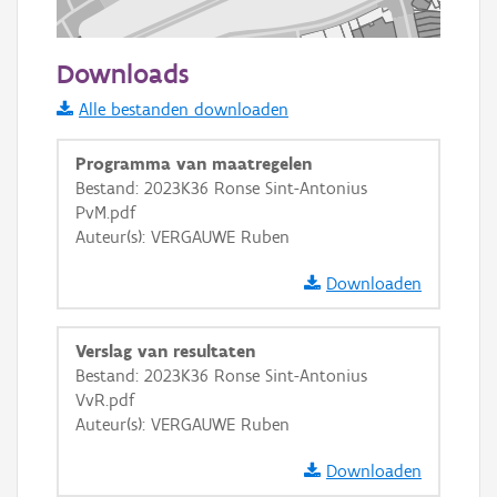
50 m
Downloads
Informatie Vlaanderen
Alle bestanden downloaden
i
Programma van maatregelen
Bestand: 2023K36 Ronse Sint-Antonius
PvM.pdf
+
−
Auteur(s): VERGAUWE Ruben
Downloaden
Verslag van resultaten
Bestand: 2023K36 Ronse Sint-Antonius
Basis Lagen
VvR.pdf
Auteur(s): VERGAUWE Ruben
OSM-Basiskaart
Ortho
Downloaden