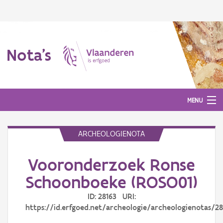
Nota's
MENU
ARCHEOLOGIENOTA
Nota's
Vooronderzoek Ronse
Aanmelden
Schoonboeke (ROSO01)
ID: 28163 URI:
https://id.erfgoed.net/archeologie/archeologienotas/28