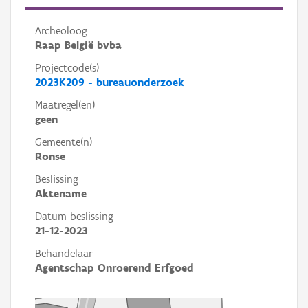
Archeoloog
Raap België bvba
Projectcode(s)
2023K209 - bureauonderzoek
Maatregel(en)
geen
Gemeente(n)
Ronse
Beslissing
Aktename
Datum beslissing
21-12-2023
Behandelaar
Agentschap Onroerend Erfgoed