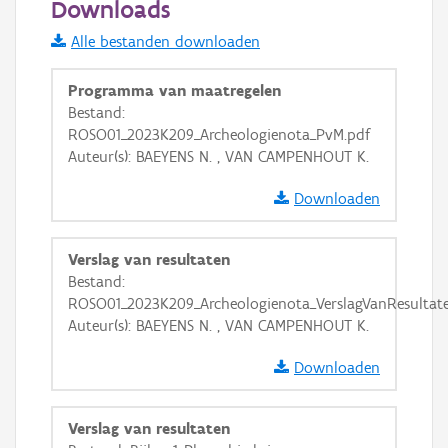
Downloads
Informatie Vlaanderen
Alle bestanden downloaden
i
Programma van maatregelen
Bestand:
ROSO01_2023K209_Archeologienota_PvM.pdf
+
−
Auteur(s): BAEYENS N. , VAN CAMPENHOUT K.
Downloaden
Verslag van resultaten
Bestand:
Basis Lagen
ROSO01_2023K209_Archeologienota_VerslagVanResultate
Auteur(s): BAEYENS N. , VAN CAMPENHOUT K.
OSM-Basiskaart
Ortho
Downloaden
GRB-Basiskaart
Verslag van resultaten
GRB-Basiskaart in grijswaarden