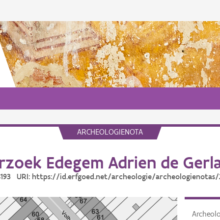
ARCHEOLOGIENOTA
zoek Edegem Adrien de Gerl
28193 URI: https://id.erfgoed.net/archeologie/archeologienotas/
Archeol