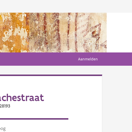
Aanmelden
achestraat
28193
oog