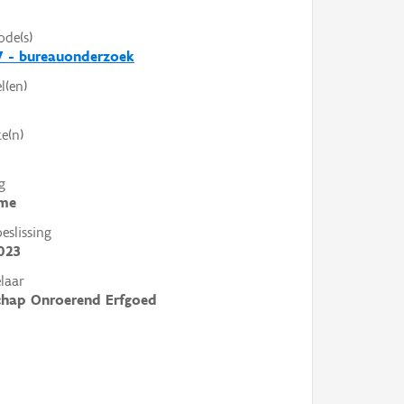
ode(s)
7 - bureauonderzoek
l(en)
e(n)
g
me
slissing
023
laar
chap Onroerend Erfgoed