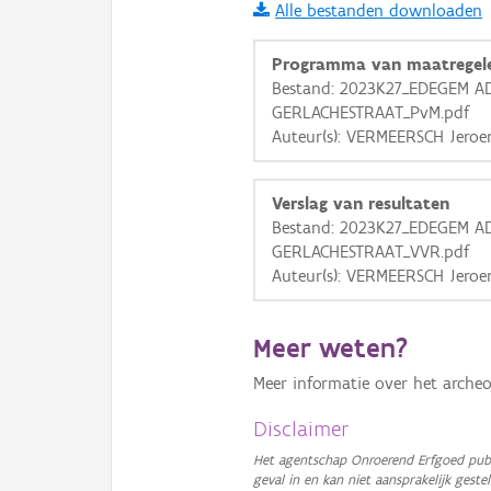
Alle bestanden downloaden
i
Programma van maatregel
Bestand: 2023K27_EDEGEM A
GERLACHESTRAAT_PvM.pdf
+
−
Auteur(s): VERMEERSCH Jeroe
Verslag van resultaten
Bestand: 2023K27_EDEGEM A
GERLACHESTRAAT_VVR.pdf
Auteur(s): VERMEERSCH Jeroe
Basis Lagen
OSM-Basiskaart
Meer weten?
Ortho
Meer informatie over het archeo
GRB-Basiskaart
Disclaimer
GRB-Basiskaart in grijsw
Het agentschap Onroerend Erfgoed publ
geval in en kan niet aansprakelijk ges