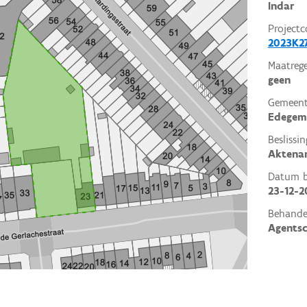
Indar
Projectc
2023K2
Maatrege
geen
Gemeent
Edegem
Beslissin
Aktena
Datum be
23-12-2
Behande
Agents