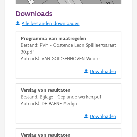
20 m
Downloads
Informatie Vlaanderen
Alle bestanden downloaden
i
Programma van maatregelen
Bestand: PVM - Oostende Leon Spilliaertstraat
30.pdf
+
−
Auteur(s): VAN GOIDSENHOVEN Wouter
Downloaden
Verslag van resultaten
Bestand: Bijlage - Geplande werken.pdf
Basis Lagen
Auteur(s): DE BAENE Merlijn
OSM-Basiskaart
Downloaden
Ortho
GRB-Basiskaart
Verslag van resultaten