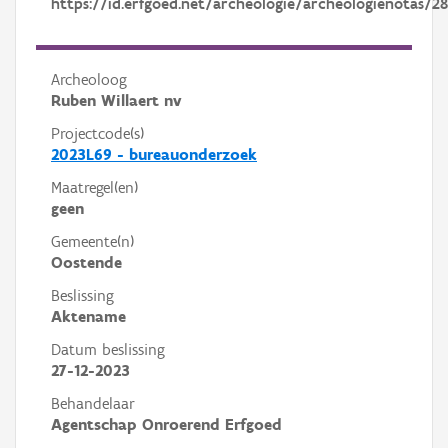
https://id.erfgoed.net/archeologie/archeologienotas/2
Archeoloog
Ruben Willaert nv
Projectcode(s)
2023L69 - bureauonderzoek
Maatregel(en)
geen
Gemeente(n)
Oostende
Beslissing
Aktename
Datum beslissing
27-12-2023
Behandelaar
Agentschap Onroerend Erfgoed