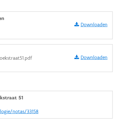
en
Downloaden
Downloaden
oekstraat51.pdf
kstraat 51
ologie/notas/33158
aarden