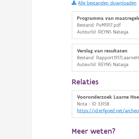
Alle bestanden downloaden
i
Programma van maatregel
Bestand: PvM1917.pdf
Auteur(s): REYNS Natasja
+
−
Verslag van resultaten
Bestand: Rapport1917LaarneH
Auteur(s): REYNS Natasja
Basis Lagen
Relaties
OSM-Basiskaart
Vooronderzoek Laarne Hoe
Ortho
Nota - ID 33158
https://id.erfgoed.net/arche
GRB-Basiskaart
GRB-Basiskaart in grijsw
Meer weten?