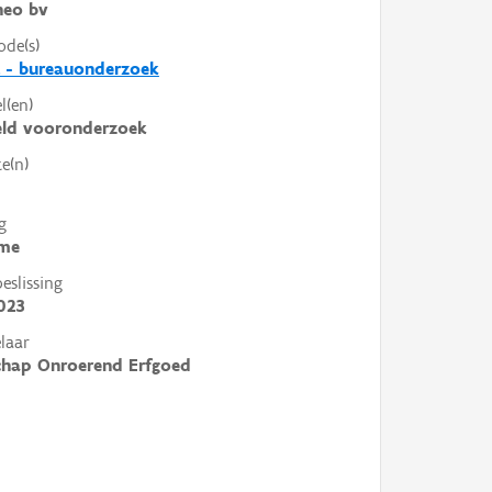
heo bv
ode(s)
 - bureauonderzoek
l(en)
eld vooronderzoek
e(n)
g
me
slissing
023
laar
chap Onroerend Erfgoed