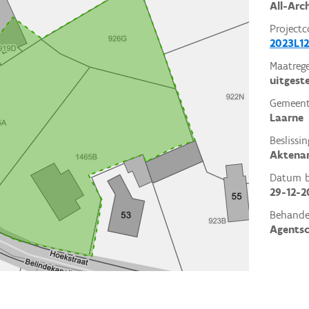
All-Arc
Projectc
2023L12
Maatrege
uitgest
Gemeent
Laarne
Beslissin
Aktena
Datum be
29-12-2
Behande
Agents