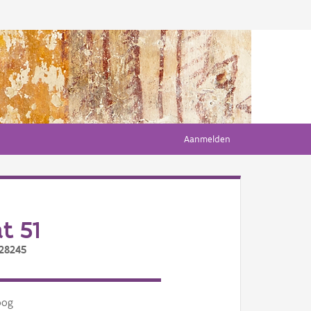
Aanmelden
t 51
/28245
oog