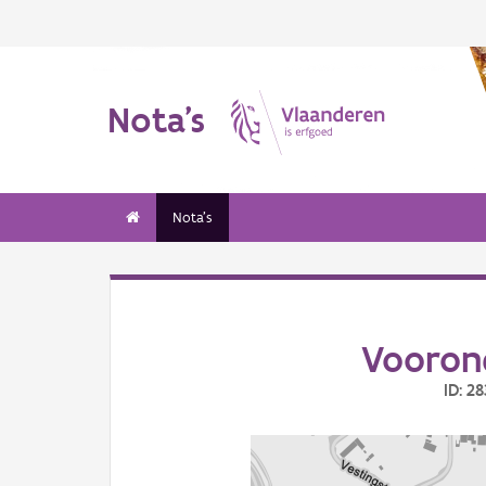
Nota's
Nota's
Voorond
ID: 2