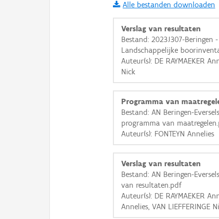
Alle bestanden downloaden
i
Verslag van resultaten
Bestand: 2023J307-Beringen - 
Landschappelijke boorinventa
+
−
Auteur(s): DE RAYMAEKER Ann
Nick
Programma van maatregel
Bestand: AN Beringen-Everselst
programma van maatregelen.
Basis Lagen
Auteur(s): FONTEYN Annelies
OSM-Basiskaart
Ortho
Verslag van resultaten
Bestand: AN Beringen-Everselst
GRB-Basiskaart
van resultaten.pdf
GRB-Basiskaart in grijsw
Auteur(s): DE RAYMAEKER Ann
Annelies, VAN LIEFFERINGE N