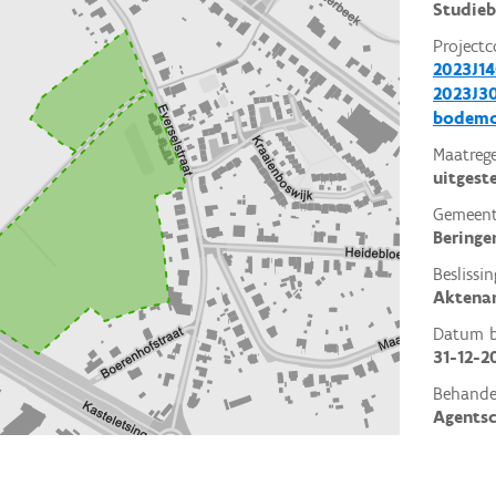
Studieb
Projectc
2023J14
2023J30
bodemo
Maatrege
uitgest
Gemeent
Beringe
Beslissin
Aktena
Datum be
31-12-2
Behande
Agents