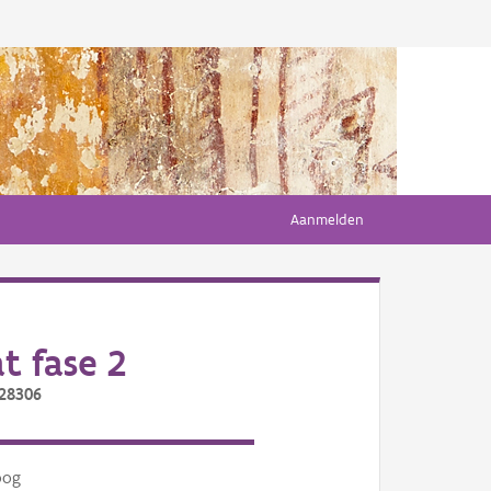
Aanmelden
t fase 2
/28306
oog