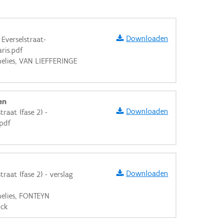
Downloaden
Everselstraat-
ris.pdf
elies, VAN LIEFFERINGE
en
Downloaden
raat (fase 2) -
pdf
Downloaden
raat (fase 2) - verslag
aarden
elies, FONTEYN
ick