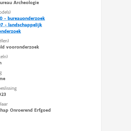
ureau Archeologie
ode(s)
0 - bureauonderzoek
7 - landschappelijk
nderzoek
l(en)
eld vooronderzoek
e(n)
n
g
me
slissing
023
laar
chap Onroerend Erfgoed