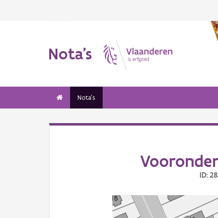
Nota's
Nota's
Vooronderz
ID: 2