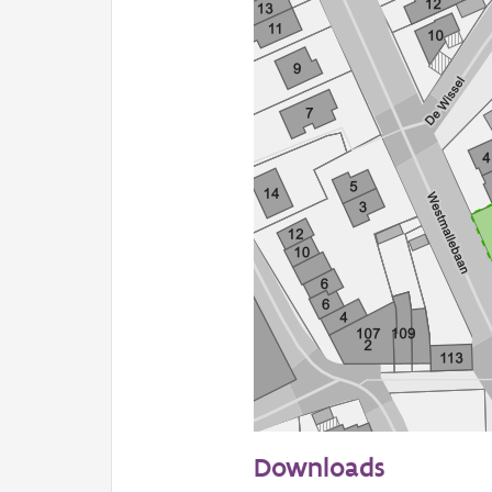
50 m
Downloads
Informatie Vlaanderen