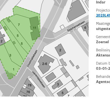
Indar
Projectc
2023L4
Maatrege
uitgest
Gemeent
Zoersel
Beslissin
Aktena
Datum be
03-01-
Behande
Agents