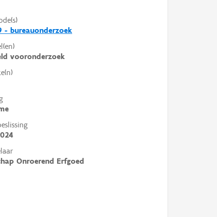
ode(s)
9 - bureauonderzoek
l(en)
eld vooronderzoek
e(n)
g
me
slissing
2024
laar
chap Onroerend Erfgoed