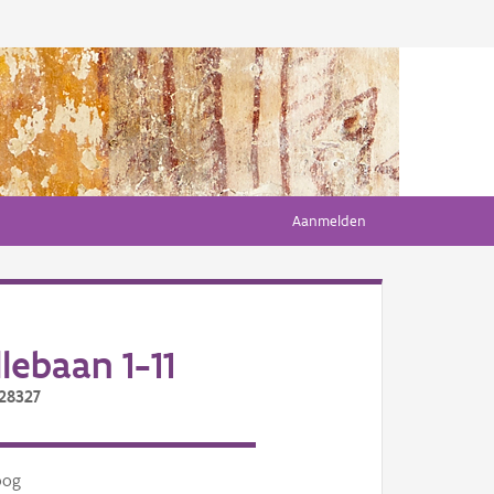
Aanmelden
lebaan 1-11
/28327
oog