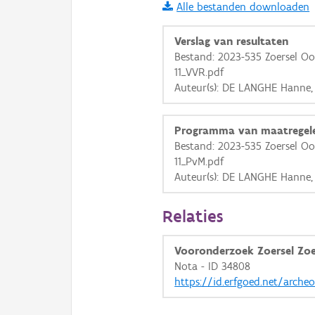
Alle bestanden downloaden
i
Verslag van resultaten
Bestand: 2023-535 Zoersel Oo
11_VVR.pdf
+
−
Auteur(s): DE LANGHE Hanne,
Programma van maatregel
Bestand: 2023-535 Zoersel Oo
11_PvM.pdf
Auteur(s): DE LANGHE Hanne,
Basis Lagen
OSM-Basiskaart
Relaties
Ortho
Vooronderzoek Zoersel Zoe
GRB-Basiskaart
Nota - ID 34808
GRB-Basiskaart in grijsw
https://id.erfgoed.net/arche