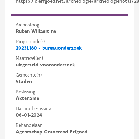
https://id.erfgoed.net/archeologie/archeologienotas/2
Archeoloog
Ruben Willaert nv
Projectcode(s)
2023L180 - bureauonderzoek
Maatregel(en)
uitgesteld vooronderzoek
Gemeente(n)
Staden
Beslissing
Aktename
Datum beslissing
06-01-2024
Behandelaar
Agentschap Onroerend Erfgoed