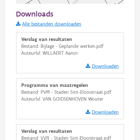
50 m
Downloads
Informatie Vlaanderen
Alle bestanden downloaden
i
Verslag van resultaten
Bestand: Bijlage - Geplande werken.pdf
Auteur(s): WILLAERT Aaron
+
−
Downloaden
Programma van maatregelen
Bestand: PVM - Staden Sint-Elooistraat.pdf
Auteur(s): VAN GOIDSENHOVEN Wouter
Basis Lagen
Downloaden
OSM-Basiskaart
Ortho
Verslag van resultaten
GRB-Basiskaart
Bestand: VVR - Staden Sint-Elooistraat.pdf