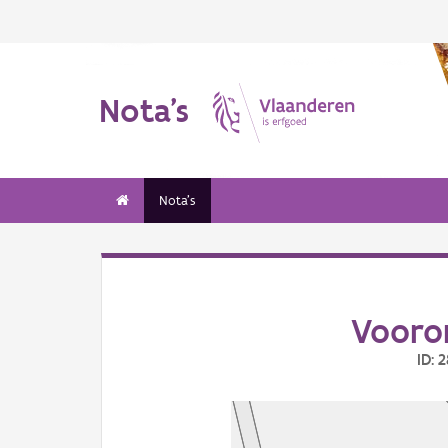
Nota's
Nota's
Vooro
ID: 