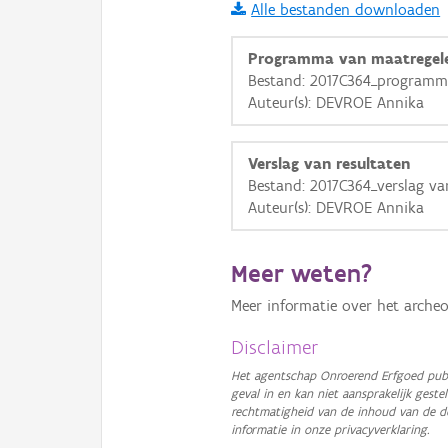
Alle bestanden downloaden
i
Programma van maatregel
Bestand: 2017C364_programm
Auteur(s): DEVROE Annika
+
−
Verslag van resultaten
Bestand: 2017C364_verslag va
Auteur(s): DEVROE Annika
Basis Lagen
Meer weten?
OSM-Basiskaart
Meer informatie over het archeo
Ortho
Disclaimer
GRB-Basiskaart
Het agentschap Onroerend Erfgoed publ
geval in en kan niet aansprakelijk ges
GRB-Basiskaart in grijsw
rechtmatigheid van de inhoud van de d
informatie in onze privacyverklaring.