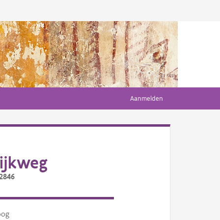
Aanmelden
ijkweg
/2846
oog