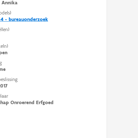
 Annika
ode(s)
64 - bureauonderzoek
l(en)
e(n)
pen
g
me
slissing
2017
laar
chap Onroerend Erfgoed