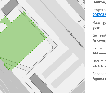
Devroe,
Projectc
2017C3
Maatrege
geen
Gemeent
Antwer
Beslissin
Aktena
Datum be
24-04-
Behande
Agents