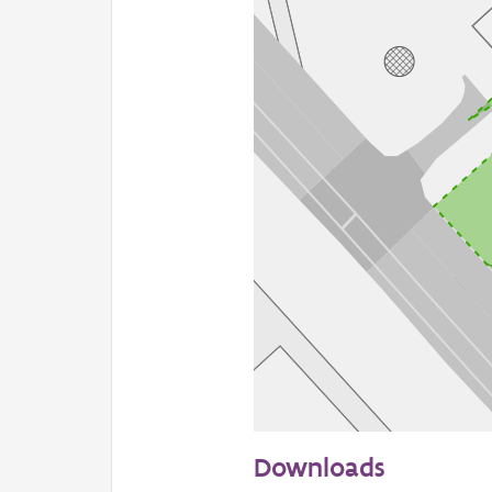
50 m
Downloads
Informatie Vlaanderen