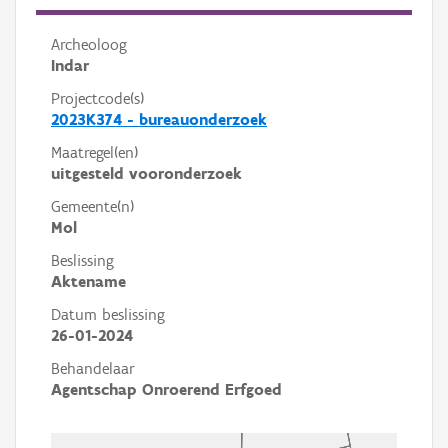
Archeoloog
Indar
Projectcode(s)
2023K374 - bureauonderzoek
Maatregel(en)
uitgesteld vooronderzoek
Gemeente(n)
Mol
Beslissing
Aktename
Datum beslissing
26-01-2024
Behandelaar
Agentschap Onroerend Erfgoed