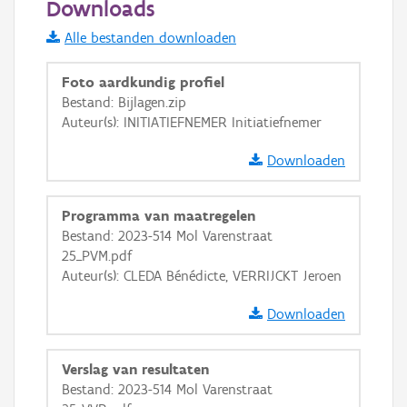
Downloads
Informatie Vlaanderen
Alle bestanden downloaden
i
Foto aardkundig profiel
Bestand: Bijlagen.zip
Auteur(s): INITIATIEFNEMER Initiatiefnemer
+
−
Downloaden
Programma van maatregelen
Bestand: 2023-514 Mol Varenstraat
25_PVM.pdf
Basis Lagen
Auteur(s): CLEDA Bénédicte, VERRIJCKT Jeroen
OSM-Basiskaart
Downloaden
Ortho
GRB-Basiskaart
Verslag van resultaten
Bestand: 2023-514 Mol Varenstraat
GRB-Basiskaart in grijswaarden