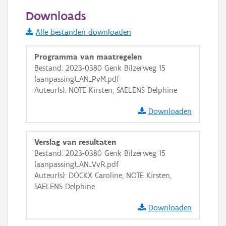
200 m
Downloads
Informatie Vlaanderen
Alle bestanden downloaden
i
Programma van maatregelen
Bestand: 2023-0380 Genk Bilzerweg 15
(aanpassing)_AN_PvM.pdf
+
−
Auteur(s): NOTE Kirsten, SAELENS Delphine
Downloaden
Verslag van resultaten
Bestand: 2023-0380 Genk Bilzerweg 15
Basis Lagen
(aanpassing)_AN_VvR.pdf
Auteur(s): DOCKX Caroline, NOTE Kirsten,
OSM-Basiskaart
SAELENS Delphine
Ortho
Downloaden
GRB-Basiskaart