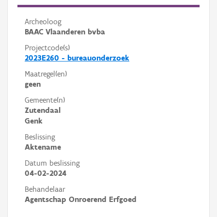
Archeoloog
BAAC Vlaanderen bvba
Projectcode(s)
2023E260 - bureauonderzoek
Maatregel(en)
geen
Gemeente(n)
Zutendaal
Genk
Beslissing
Aktename
Datum beslissing
04-02-2024
Behandelaar
Agentschap Onroerend Erfgoed