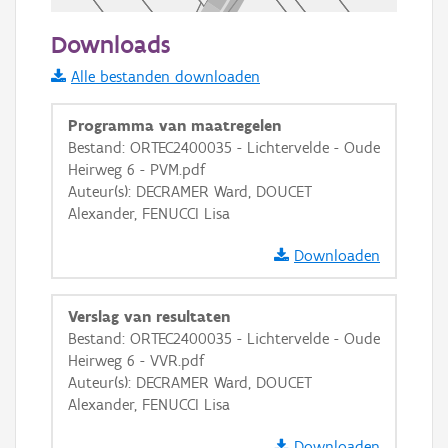
50 m
Downloads
Informatie Vlaanderen
Alle bestanden downloaden
i
Programma van maatregelen
Bestand: ORTEC2400035 - Lichtervelde - Oude
Heirweg 6 - PVM.pdf
+
−
Auteur(s): DECRAMER Ward, DOUCET
Alexander, FENUCCI Lisa
Downloaden
Verslag van resultaten
Basis Lagen
Bestand: ORTEC2400035 - Lichtervelde - Oude
Heirweg 6 - VVR.pdf
OSM-Basiskaart
Auteur(s): DECRAMER Ward, DOUCET
Ortho
Alexander, FENUCCI Lisa
GRB-Basiskaart
Downloaden