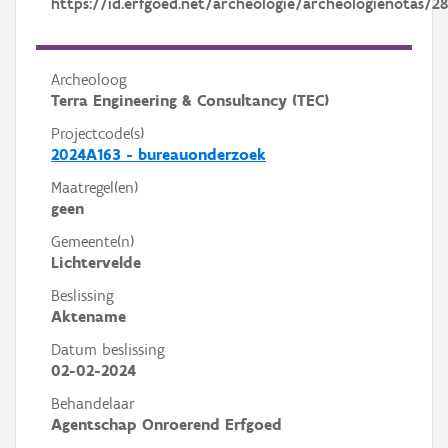
https://id.erfgoed.net/archeologie/archeologienotas/2
Archeoloog
Terra Engineering & Consultancy (TEC)
Projectcode(s)
2024A163 - bureauonderzoek
Maatregel(en)
geen
Gemeente(n)
Lichtervelde
Beslissing
Aktename
Datum beslissing
02-02-2024
Behandelaar
Agentschap Onroerend Erfgoed