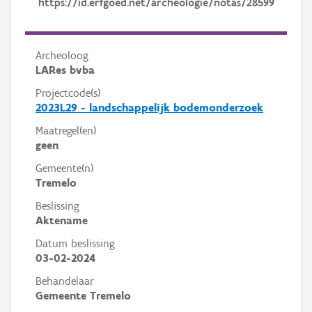
https://id.erfgoed.net/archeologie/notas/28599
Archeoloog
LARes bvba
Projectcode(s)
2023L29 - landschappelijk bodemonderzoek
Maatregel(en)
geen
Gemeente(n)
Tremelo
Beslissing
Aktename
Datum beslissing
03-02-2024
Behandelaar
Gemeente Tremelo