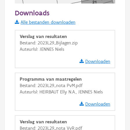
50 m
Downloads
Informatie Vlaanderen
Alle bestanden downloaden
i
Verslag van resultaten
Bestand: 2023L29_Bijlagen.zip
Auteur(s): JENNES Niels
+
−
Downloaden
Programma van maatregelen
Bestand: 2023L29_nota PvM.pdf
Auteur(s): HEIRBAUT Elly N.A., JENNES Niels
Basis Lagen
Downloaden
OSM-Basiskaart
Ortho
Verslag van resultaten
GRB-Basiskaart
Bestand: 2023L29_nota VvR.pdf