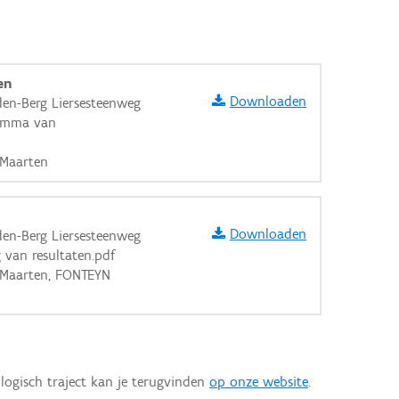
en
Downloaden
den-Berg Liersesteenweg
ramma van
 Maarten
Downloaden
den-Berg Liersesteenweg
 van resultaten.pdf
E Maarten, FONTEYN
logisch traject kan je terugvinden
op onze website
.
aarden