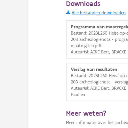
Downloads
Informatie Vlaanderen
Alle bestanden downloaden
i
Programma van maatregel
Bestand: 2023L260 Heist-op-
203 archeologienota - prog
+
−
maatregelen.pdf
Auteur(s): ACKE Bert, BRACKE
Verslag van resultaten
Bestand: 2023L260 Heist-op-
203 archeologienota - verslag
Basis Lagen
Auteur(s): ACKE Bert, BRACK
Paulien
OSM-Basiskaart
Ortho
Meer weten?
GRB-Basiskaart
Meer informatie over het archeo
GRB-Basiskaart in grijsw