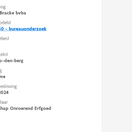
oog
Bracke bvba
ode(s)
60 - bureauonderzoek
l(en)
e(n)
p-den-berg
g
me
slissing
2024
laar
chap Onroerend Erfgoed