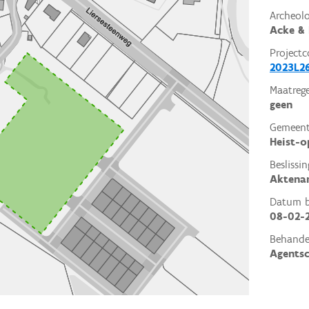
Archeol
Acke & 
Projectc
2023L2
Maatrege
geen
Gemeent
Heist-o
Beslissin
Aktena
Datum be
08-02-
Behande
Agents