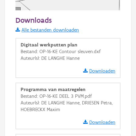
50 m
Downloads
Informatie Vlaanderen
Alle bestanden downloaden
i
Digitaal werkputten plan
Bestand: OP-16-KE Contour sleuven.dxf
Auteur(s): DE LANGHE Hanne
+
−
Downloaden
Programma van maatregelen
Bestand: OP-16-KE DEEL 3 PVM.pdf
Auteur(s): DE LANGHE Hanne, DRIESEN Petra,
Basis Lagen
HOEBRECKX Maxim
OSM-Basiskaart
Downloaden
Ortho