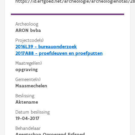
https://id.erfgoed.net/archeologie/archeologienotas/2
Archeoloog
ARON bvba
Projectcode(s)
2016L39 - bureauonderzoek
2017A88 - proefsleuven en proefputten
Maatregel(en)
opgraving
Gemeente(n)
Maasmechelen
Beslissing
Aktename
Datum beslissing
19-04-2017
Behandelaar
Agentschap Onroerend Erfgoed