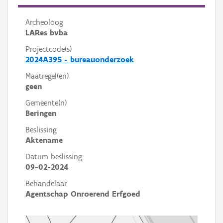
Archeoloog
LARes bvba
Projectcode(s)
2024A395 - bureauonderzoek
Maatregel(en)
geen
Gemeente(n)
Beringen
Beslissing
Aktename
Datum beslissing
09-02-2024
Behandelaar
Agentschap Onroerend Erfgoed