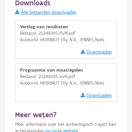
Downloads
Informatie Vlaanderen
Alle bestanden downloaden
i
Verslag van resultaten
Bestand: 2024A395_PvM.pdf
Auteur(s): HEIRBAUT Elly N.A., JENNES Niels
+
−
Downloaden
Programma van maatregelen
Bestand: 2024A395_VvR.pdf
Auteur(s): HEIRBAUT Elly N.A., JENNES Niels
Basis Lagen
Downloaden
OSM-Basiskaart
Ortho
Meer weten?
GRB-Basiskaart
Meer informatie over het archeologisch traject kan
GRB-Basiskaart in grijswaarden
je terugvinden
op onze website
.