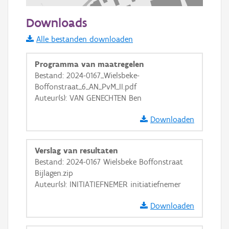
200 m
Downloads
Informatie Vlaanderen
Alle bestanden downloaden
i
Programma van maatregelen
Bestand: 2024-0167_Wielsbeke-
Boffonstraat_6_AN_PvM_II.pdf
+
−
Auteur(s): VAN GENECHTEN Ben
Downloaden
Verslag van resultaten
Bestand: 2024-0167 Wielsbeke Boffonstraat
Basis Lagen
Bijlagen.zip
Auteur(s): INITIATIEFNEMER initiatiefnemer
OSM-Basiskaart
Ortho
Downloaden
GRB-Basiskaart