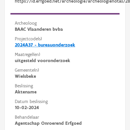
https://id.erfgoed.net/archeologie/archeologienotas/2
Archeoloog
BAAC Vlaanderen bvba
Projectcode(s)
2024A37 - bureauonderzoek
Maatregel(en)
uitgesteld vooronderzoek
Gemeente(n)
Wielsbeke
Beslissing
Aktename
Datum beslissing
10-02-2024
Behandelaar
Agentschap Onroerend Erfgoed