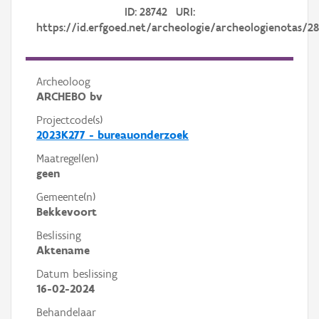
ID: 28742 URI:
https://id.erfgoed.net/archeologie/archeologienotas/2
Archeoloog
ARCHEBO bv
Projectcode(s)
2023K277 - bureauonderzoek
Maatregel(en)
geen
Gemeente(n)
Bekkevoort
Beslissing
Aktename
Datum beslissing
16-02-2024
Behandelaar