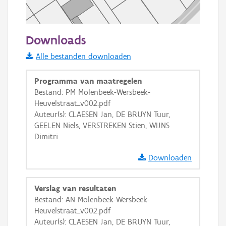
50 m
Downloads
Informatie Vlaanderen
Alle bestanden downloaden
i
Programma van maatregelen
Bestand: PM Molenbeek-Wersbeek-
Heuvelstraat_v002.pdf
+
−
Auteur(s): CLAESEN Jan, DE BRUYN Tuur,
GEELEN Niels, VERSTREKEN Stien, WIJNS
Dimitri
Downloaden
Basis Lagen
Verslag van resultaten
Bestand: AN Molenbeek-Wersbeek-
OSM-Basiskaart
Heuvelstraat_v002.pdf
Ortho
Auteur(s): CLAESEN Jan, DE BRUYN Tuur,