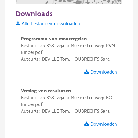
100 m
Downloads
Informatie Vlaanderen
Alle bestanden downloaden
i
Programma van maatregelen
Bestand: 25-858 Izegem Meensesteenweg PVM
Binder.pdf
+
−
Auteur(s): DEVILLE Tom, HOUBRECHTS Sara
Downloaden
Verslag van resultaten
Bestand: 25-858 Izegem Meensesteenweg BO
Basis Lagen
Binder.pdf
Auteur(s): DEVILLE Tom, HOUBRECHTS Sara
OSM-Basiskaart
Ortho
Downloaden
GRB-Basiskaart