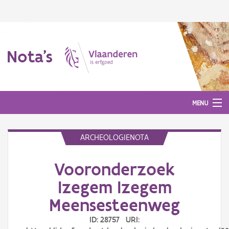
Nota's
MENU
ARCHEOLOGIENOTA
Nota's
Vooronderzoek
Aanmelden
Izegem Izegem
Meensesteenweg
ID: 28757 URI: