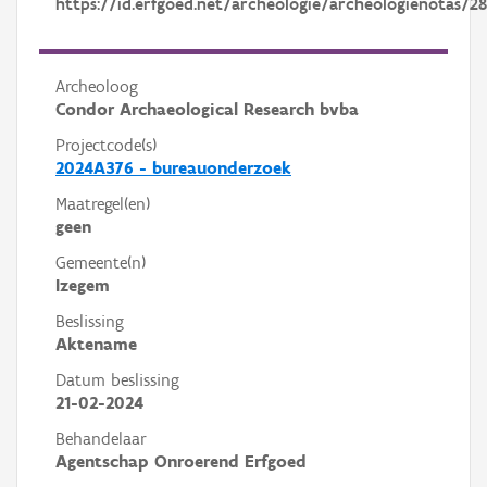
https://id.erfgoed.net/archeologie/archeologienotas/28
Archeoloog
Condor Archaeological Research bvba
Projectcode(s)
2024A376 - bureauonderzoek
Maatregel(en)
geen
Gemeente(n)
Izegem
Beslissing
Aktename
Datum beslissing
21-02-2024
Behandelaar
Agentschap Onroerend Erfgoed