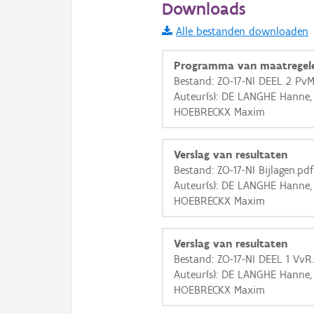
Downloads
Informatie Vlaanderen
Alle bestanden downloaden
i
Programma van maatregel
Bestand: ZO-17-NI DEEL 2 PvM
Auteur(s): DE LANGHE Hanne,
+
−
HOEBRECKX Maxim
Verslag van resultaten
Bestand: ZO-17-NI Bijlagen.pdf
Auteur(s): DE LANGHE Hanne,
HOEBRECKX Maxim
Basis Lagen
OSM-Basiskaart
Verslag van resultaten
Ortho
Bestand: ZO-17-NI DEEL 1 VvR
Auteur(s): DE LANGHE Hanne,
GRB-Basiskaart
HOEBRECKX Maxim
GRB-Basiskaart in grijsw