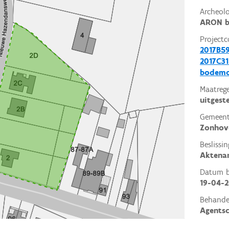
Archeol
ARON b
Projectc
2017B5
2017C31
bodemo
Maatrege
uitgest
Gemeent
Zonhov
Beslissin
Aktena
Datum be
19-04-2
Behande
Agents