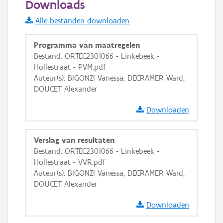
Downloads
Informatie Vlaanderen
Alle bestanden downloaden
i
Programma van maatregelen
Bestand: ORTEC2301066 - Linkebeek -
Hollestraat - PVM.pdf
+
−
Auteur(s): BIGONZI Vanessa, DECRAMER Ward,
DOUCET Alexander
Downloaden
Verslag van resultaten
Basis Lagen
Bestand: ORTEC2301066 - Linkebeek -
Hollestraat - VVR.pdf
OSM-Basiskaart
Auteur(s): BIGONZI Vanessa, DECRAMER Ward,
Ortho
DOUCET Alexander
GRB-Basiskaart
Downloaden
GRB-Basiskaart in grijswaarden