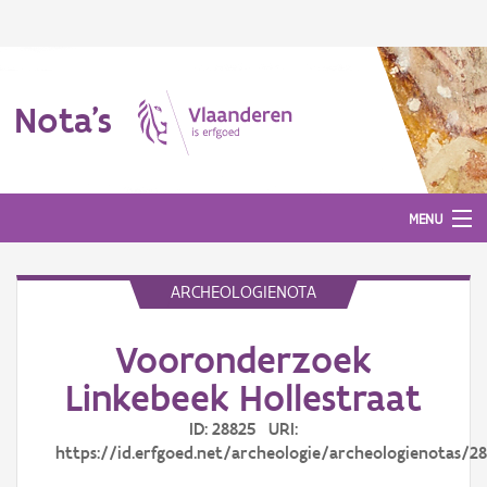
Nota's
MENU
ARCHEOLOGIENOTA
Nota's
Vooronderzoek
Aanmelden
Linkebeek Hollestraat
ID: 28825 URI:
https://id.erfgoed.net/archeologie/archeologienotas/2