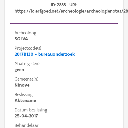
ID: 2883 URI:
https://id.erfgoed.net/archeologie/archeologienotas/2
Archeoloog
SOLVA
Projectcode(s)
2017B130 - bureauonderzoek
Maatregel(en)
geen
Gemeente(n)
Ninove
Beslissing
Aktename
Datum beslissing
25-04-2017
Behandelaar