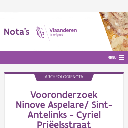
Nota's
MENU
ARCHEOLOGIENOTA
Nota's
Vooronderzoek
Aanmelden
Ninove Aspelare/ Sint-
Antelinks - Cyriel
Priëelsstraat