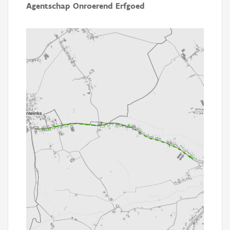
Agentschap Onroerend Erfgoed