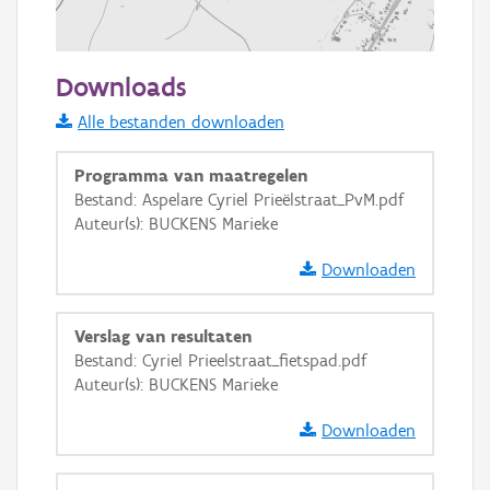
500 m
Downloads
Informatie Vlaanderen
Alle bestanden downloaden
i
Programma van maatregelen
Bestand: Aspelare Cyriel Prieëlstraat_PvM.pdf
Auteur(s): BUCKENS Marieke
+
−
Downloaden
Verslag van resultaten
Bestand: Cyriel Prieelstraat_fietspad.pdf
Auteur(s): BUCKENS Marieke
Basis Lagen
Downloaden
OSM-Basiskaart
Ortho