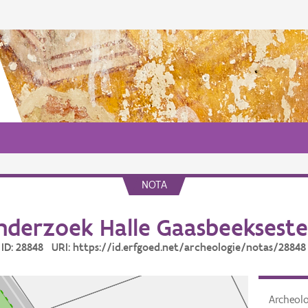
NOTA
nderzoek Halle Gaasbeeksest
ID: 28848 URI: https://id.erfgoed.net/archeologie/notas/28848
Archeol