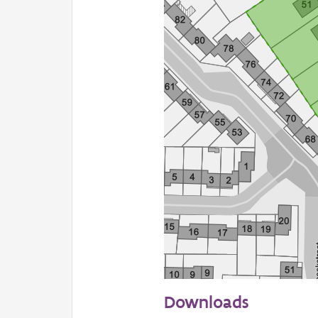
50 m
Downloads
Informatie Vlaanderen