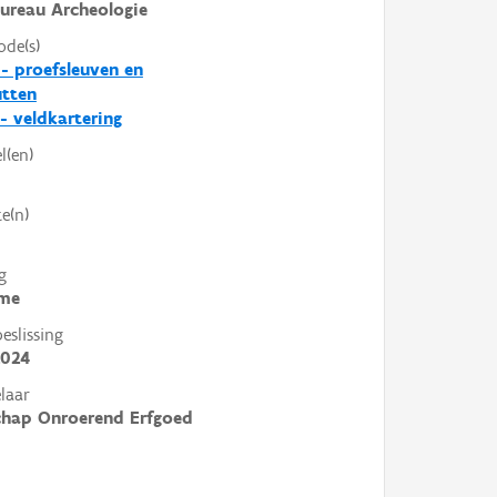
ureau Archeologie
ode(s)
- proefsleuven en
utten
- veldkartering
l(en)
e(n)
g
me
slissing
2024
laar
chap Onroerend Erfgoed