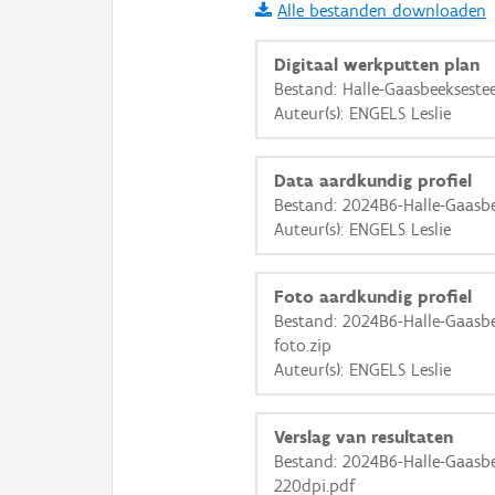
Alle bestanden downloaden
i
Digitaal werkputten plan
Bestand: Halle-Gaasbeekseste
Auteur(s): ENGELS Leslie
+
−
Data aardkundig profiel
Bestand: 2024B6-Halle-Gaasb
Auteur(s): ENGELS Leslie
Basis Lagen
Foto aardkundig profiel
Bestand: 2024B6-Halle-Gaasb
OSM-Basiskaart
foto.zip
Ortho
Auteur(s): ENGELS Leslie
GRB-Basiskaart
Verslag van resultaten
GRB-Basiskaart in grijsw
Bestand: 2024B6-Halle-Gaasbe
220dpi.pdf