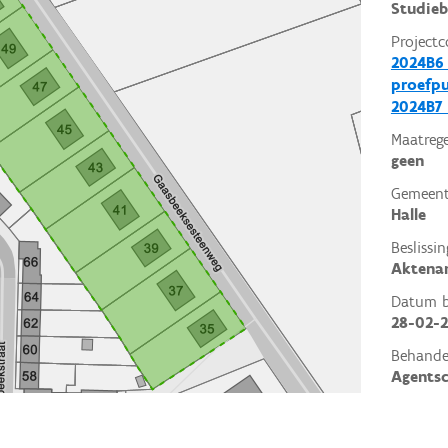
Studieb
Projectc
2024B6 
proefp
2024B7 
Maatrege
geen
Gemeent
Halle
Beslissin
Aktena
Datum be
28-02-
Behande
Agents