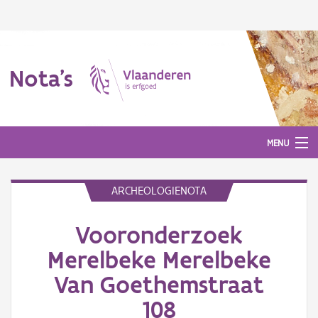
Nota's
MENU
ARCHEOLOGIENOTA
Nota's
Vooronderzoek
Aanmelden
Merelbeke Merelbeke
Van Goethemstraat
108