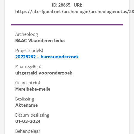
ID: 28865 URI:
https://id.erfgoed.net/archeologie/archeologienotas/2
Archeoloog
BAAC Vlaanderen bvba
Projectcode(s)
2022B262 - bureauonderzoek
Maatregel(en)
uitgesteld vooronderzoek
Gemeente(n)
Merelbeke-melle
Beslissing
Aktename
Datum beslissing
01-03-2024
Behandelaar