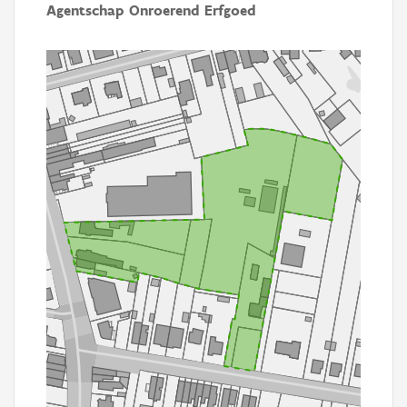
Agentschap Onroerend Erfgoed