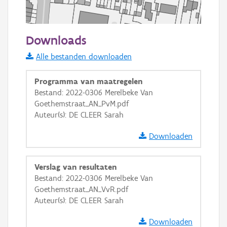
50 m
Downloads
Informatie Vlaanderen
Alle bestanden downloaden
i
Programma van maatregelen
Bestand: 2022-0306 Merelbeke Van
Goethemstraat_AN_PvM.pdf
+
−
Auteur(s): DE CLEER Sarah
Downloaden
Verslag van resultaten
Bestand: 2022-0306 Merelbeke Van
Basis Lagen
Goethemstraat_AN_VvR.pdf
Auteur(s): DE CLEER Sarah
OSM-Basiskaart
Ortho
Downloaden