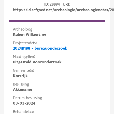
ID: 28894 URI:
https://id.erfgoed.net/archeologie/archeologienotas/2
Archeoloog
Ruben Willaert nv
Projectcode(s)
2024B188 - bureauonderzoek
Maatregel(en)
uitgesteld vooronderzoek
Gemeente(n)
Kortrijk
Beslissing
Aktename
Datum beslissing
03-03-2024
Behandelaar