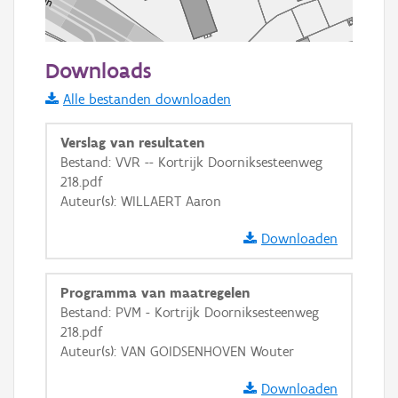
50 m
Downloads
Informatie Vlaanderen
Alle bestanden downloaden
i
Verslag van resultaten
Bestand: VVR -- Kortrijk Doorniksesteenweg
218.pdf
+
−
Auteur(s): WILLAERT Aaron
Downloaden
Programma van maatregelen
Bestand: PVM - Kortrijk Doorniksesteenweg
Basis Lagen
218.pdf
Auteur(s): VAN GOIDSENHOVEN Wouter
OSM-Basiskaart
Ortho
Downloaden