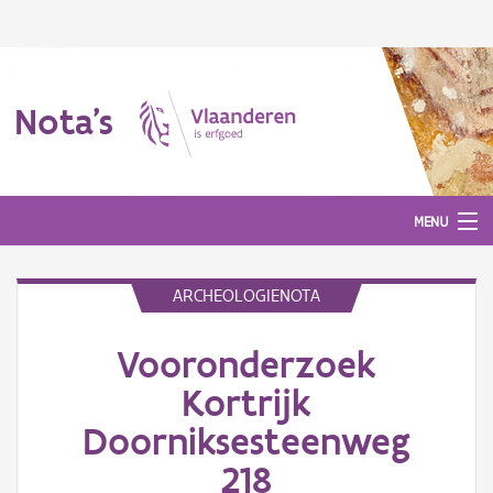
Nota's
MENU
ARCHEOLOGIENOTA
Nota's
Vooronderzoek
Aanmelden
Kortrijk
Doorniksesteenweg
218