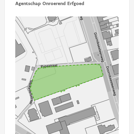
Agentschap Onroerend Erfgoed