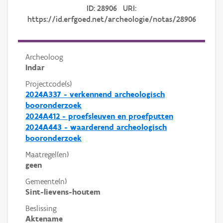
ID: 28906 URI:
https://id.erfgoed.net/archeologie/notas/28906
Archeoloog
Indar
Projectcode(s)
2024A337 - verkennend archeologisch
booronderzoek
2024A412 - proefsleuven en proefputten
2024A443 - waarderend archeologisch
booronderzoek
Maatregel(en)
geen
Gemeente(n)
Sint-lievens-houtem
Beslissing
Aktename