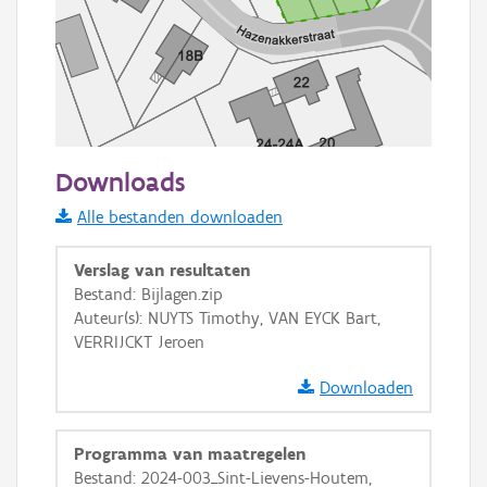
50 m
Downloads
Informatie Vlaanderen
Alle bestanden downloaden
i
Verslag van resultaten
Bestand: Bijlagen.zip
Auteur(s): NUYTS Timothy, VAN EYCK Bart,
+
−
VERRIJCKT Jeroen
Downloaden
Programma van maatregelen
Bestand: 2024-003_Sint-Lievens-Houtem,
Basis Lagen