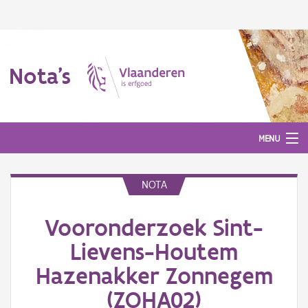
Nota's
MENU
NOTA
Nota's
Vooronderzoek Sint-
Aanmelden
Lievens-Houtem
Hazenakker Zonnegem
(ZOHA02)