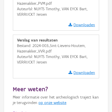
Hazenakker_PVM.pdf
Auteur(s): NUYTS Timothy, VAN EYCK Bart,
OSM-Basiskaart
VERRIJCKT Jeroen
Ortho
Downloaden
GRB-Basiskaart
GRB-Basiskaart in grijswaarden
Verslag van resultaten
Bestand: 2024-003_Sint-Lievens-Houtem,
Hazenakker_VVR.pdf
Auteur(s): NUYTS Timothy, VAN EYCK Bart,
VERRIJCKT Jeroen
Downloaden
Meer weten?
Meer informatie over het archeologisch traject kan
je terugvinden
op onze website
.