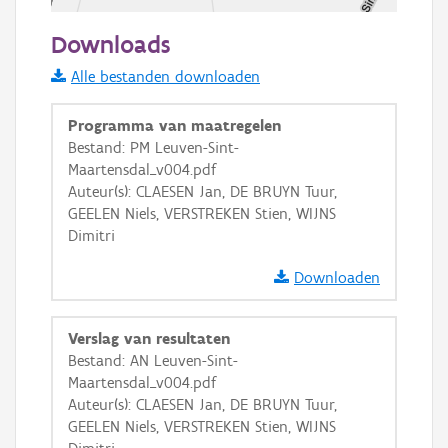
20 m
Downloads
Informatie Vlaanderen
Alle bestanden downloaden
i
Programma van maatregelen
Bestand: PM Leuven-Sint-
Maartensdal_v004.pdf
+
−
Auteur(s): CLAESEN Jan, DE BRUYN Tuur,
GEELEN Niels, VERSTREKEN Stien, WIJNS
Dimitri
Downloaden
Basis Lagen
Verslag van resultaten
Bestand: AN Leuven-Sint-
OSM-Basiskaart
Maartensdal_v004.pdf
Ortho
Auteur(s): CLAESEN Jan, DE BRUYN Tuur,
GEELEN Niels, VERSTREKEN Stien, WIJNS
GRB-Basiskaart