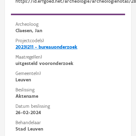
https://id.erfgoed.net/archeologie/archeologienotas/2
Archeoloog
Claesen, Jan
Projectcode(s)
2023I211 - bureauonderzoek
Maatregel(en)
uitgesteld vooronderzoek
Gemeente(n)
Leuven
Beslissing
Aktename
Datum beslissing
26-02-2024
Behandelaar
Stad Leuven