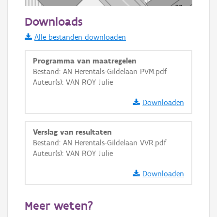
20 m
Downloads
Informatie Vlaanderen
Alle bestanden downloaden
i
Programma van maatregelen
Bestand: AN Herentals-Gildelaan PVM.pdf
Auteur(s): VAN ROY Julie
+
−
Downloaden
Verslag van resultaten
Bestand: AN Herentals-Gildelaan VVR.pdf
Auteur(s): VAN ROY Julie
Basis Lagen
Downloaden
OSM-Basiskaart
Ortho
Meer weten?
GRB-Basiskaart