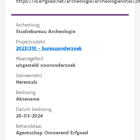
https://id.erfgoed.net/archeologie/archeologienotas/2
Archeoloog
Studiebureau Archeologie
Projectcode(s)
2023J310 - bureauonderzoek
Maatregel(en)
uitgesteld vooronderzoek
Gemeente(n)
Herentals
Beslissing
Aktename
Datum beslissing
20-03-2024
Behandelaar
Agentschap Onroerend Erfgoed