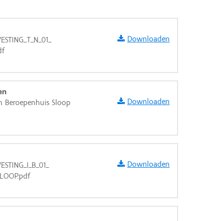
Downloaden
VESTING_T_N_01_
df
en
Downloaden
n Beroepenhuis Sloop
Downloaden
ESTING_I_B_01_
LOOP.pdf
aarden