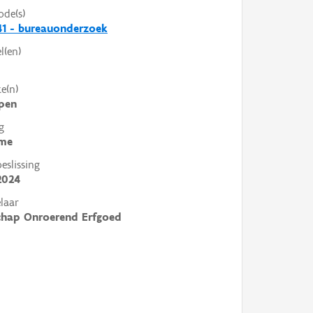
ode(s)
1 - bureauonderzoek
l(en)
e(n)
pen
g
me
slissing
2024
laar
chap Onroerend Erfgoed