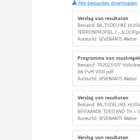
Alle bestanden downloaden
i
Verslag van resultaten
Bestand: BA_TIJDELIJKE HUIS
TERREINPROFIEL 1 - SLOOP.p
+
−
Auteur(s): SEVENANTS Walter
Programma van maatregel
Bestand: TR2023-017 Hoboke
AN PvM V100.pdf
Auteur(s): SEVENANTS Walter
Basis Lagen
OSM-Basiskaart
Verslag van resultaten
Ortho
Bestand: BA_TIJDELIJKE HUISV
BESTAANDE TOESTAND TH + S
GRB-Basiskaart
Auteur(s): SEVENANTS Walter
GRB-Basiskaart in grijsw
Verslag van resultaten