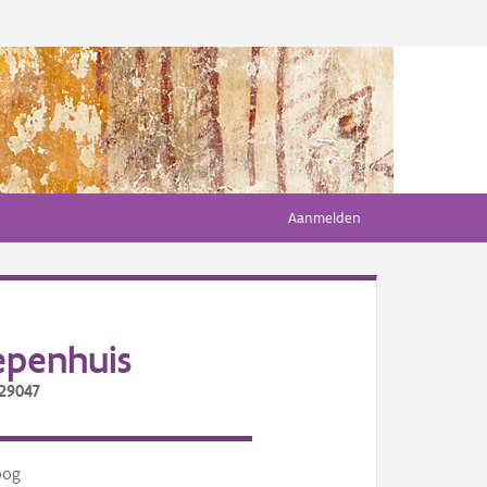
Aanmelden
epenhuis
/29047
oog