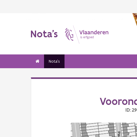
Nota's
Nota's
Voorond
ID: 2