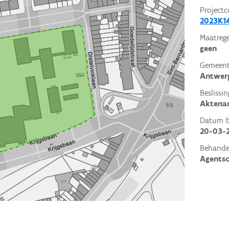
Projectc
2023K14
Maatrege
geen
Gemeent
Antwer
Beslissin
Aktena
Datum be
20-03-
Behande
Agents