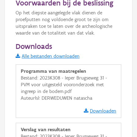
Voorwaarden bij de beslissing
Informatie Vlaanderen
Op het diepste aangelegde vlak dienen de 
proefputten nog voldoende groot te zijn om 
i
uitspraken toe te laten over de archeologische 
waarde van de totaliteit van dat vlak.
+
−
Downloads
Alle bestanden downloaden
Programma van maatregelen
Bestand: 2023K308 - Ieper Brugseweg 31 -
PVM voor uitgesteld vooronderzoek met
Basis Lagen
ingreep in de bodem.pdf
Auteur(s): DERWEDUWEN natascha
OSM-Basiskaart
Downloaden
Ortho
GRB-Basiskaart
Verslag van resultaten
GRB-Basiskaart in grijswaarden
Bestand: 2023K308 - Ieper Brugseweg 31 -