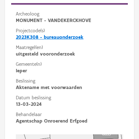
Archeoloog
MONUMENT - VANDEKERCKHOVE
Projectcode(s)
2023K308 - bureauonderzoek
Maatregel(en)
uitgesteld vooronderzoek
Gemeente(n)
Ieper
Beslissing
Aktename met voorwaarden
Datum beslissing
13-03-2024
Behandelaar
Agentschap Onroerend Erfgoed