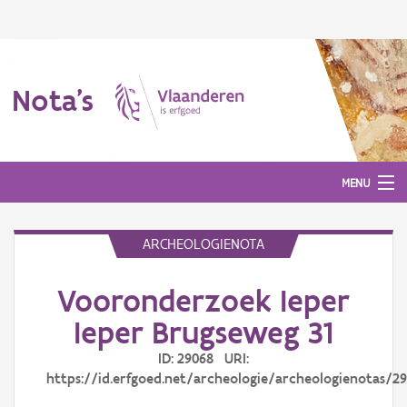
Nota's
MENU
ARCHEOLOGIENOTA
Nota's
Vooronderzoek Ieper
Aanmelden
Ieper Brugseweg 31
ID: 29068 URI:
https://id.erfgoed.net/archeologie/archeologienotas/2