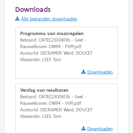
50 m
Downloads
Informatie Vlaanderen
Alle bestanden downloaden
i
Programma van maatregelen
Bestand: ORTEC2300813b - Geel -
Rauwelkoven OW94 - PVM.pdf
+
−
Auteur(s): DECRAMER Ward, DOUCET
Alexander, LEES Tom
Downloaden
Verslag van resultaten
Basis Lagen
Bestand: ORTEC2300813b - Geel -
Rauwelkoven OW94 - VVR.pdf
OSM-Basiskaart
Auteur(s): DECRAMER Ward, DOUCET
Ortho
Alexander, LEES Tom
GRB-Basiskaart
Downloaden