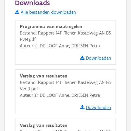
Downloads
Informatie Vlaanderen
Alle bestanden downloaden
i
Programma van maatregelen
Bestand: Rapport 1411 Tienen Kastelweg AN BS
PvM.pdf
+
−
Auteur(s): DE LOOF Anne, DRIESEN Petra
Downloaden
Verslag van resultaten
Bestand: Rapport 1411 Tienen Kastelweg AN BS
Basis Lagen
VvdR.pdf
Auteur(s): DE LOOF Anne, DRIESEN Petra
OSM-Basiskaart
Ortho
Downloaden
GRB-Basiskaart
Verslag van resultaten
GRB-Basiskaart in grijswaarden