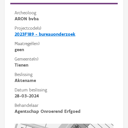
Archeoloog
ARON bvba
Projectcode(s)
2023F189 - bureauonderzoek
Maatregel(en)
geen
Gemeente(n)
Tienen
Beslissing
Aktename
Datum beslissing
28-03-2024
Behandelaar
Agentschap Onroerend Erfgoed